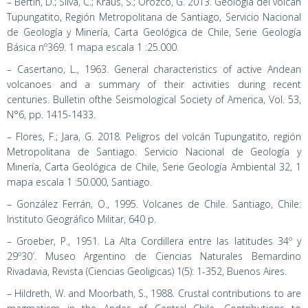
– Bertin, D.; Silva, C.; Kraus, S.; Orozco, G. 2013. Geología del volcán
Tupungatito, Región Metropolitana de Santiago, Servicio Nacional
de Geología y Minería, Carta Geológica de Chile, Serie Geología
Básica nº369. 1 mapa escala 1 :25.000.
– Casertano, L., 1963. General characteristics of active Andean
volcanoes and a summary of their activities during recent
centuries. Bulletin ofthe Seismological Society of America, Vol. 53,
N°6, pp. 1415-1433.
– Flores, F.; Jara, G. 2018. Peligros del volcán Tupungatito, región
Metropolitana de Santiago. Servicio Nacional de Geología y
Minería, Carta Geológica de Chile, Serie Geología Ambiental 32, 1
mapa escala 1 :50.000, Santiago.
– González Ferrán, O., 1995. Volcanes de Chile. Santiago, Chile:
Instituto Geográfico Militar, 640 p.
– Groeber, P., 1951. La Alta Cordillera entre las latitudes 34º y
29º30′. Museo Argentino de Ciencias Naturales Bernardino
Rivadavia, Revista (Ciencias Geoligicas) 1(5): 1-352, Buenos Aires.
– Hildreth, W. and Moorbath, S., 1988. Crustal contributions to are