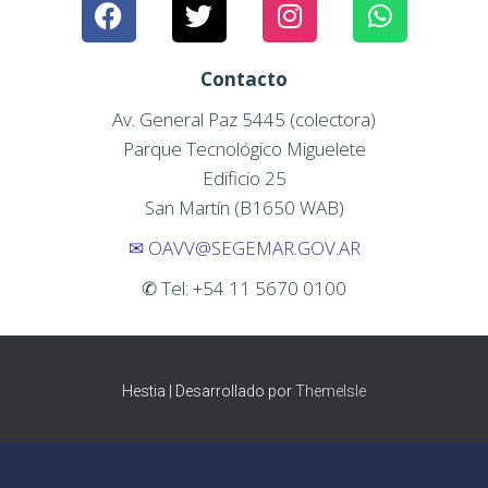
Contacto
Av. General Paz 5445 (colectora)
Parque Tecnológico Miguelete
Edificio 25
San Martín (B1650 WAB)
✉
OAVV@SEGEMAR.GOV.AR
✆ Tel: +54 11 5670 0100
Hestia | Desarrollado por
ThemeIsle