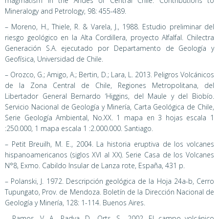
magmatism in the Andes of Central Chile. Contributions to
Mineralogy and Petrology, 98: 455-489.
– Moreno, H., Thiele, R. & Varela, J., 1988. Estudio preliminar del
riesgo geológico en la Alta Cordillera, proyecto Alfalfal. Chilectra
Generación S.A. ejecutado por Departamento de Geología y
Geofísica, Universidad de Chile.
– Orozco, G.; Amigo, A.; Bertin, D.; Lara, L. 2013. Peligros Volcánicos
de la Zona Central de Chile, Regiones Metropolitana, del
Libertador General Bernardo ‘Higgins, del Maule y del Biobío.
Servicio Nacional de Geología y Minería, Carta Geológica de Chile,
Serie Geología Ambiental, No.XX. 1 mapa en 3 hojas escala 1
:250.000, 1 mapa escala 1 :2.000.000. Santiago.
– Petit Breuilh, M. E., 2004. La historia eruptiva de los volcanes
hispanoamericanos (siglos XVI al XX). Serie Casa de los Volcanes
N°8, Exmo. Cabildo Insular de Lanza rote, España, 431 p.
– Polanski, J. 1972. Descripción geológica de la Hoja 24a-b, Cerro
Tupungato, Prov. de Mendoza. Boletín de la Dirección Nacional de
Geología y Minería, 128: 1-114. Buenos Aires.
– Ramos, V. A., Padva, D., Orts, S., 2002. El campo volcánico