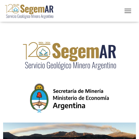
C
A
M
B
I
A
R
M
O
D
O
D
E
N
A
V
E
G
A
C
I