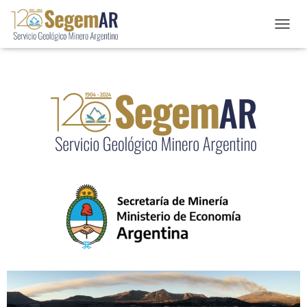
C
A
M
B
I
A
R
M
O
D
O
D
E
N
A
V
E
G
A
C
I